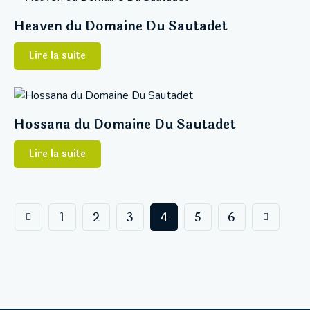
Heaven du Domaine Du Sautadet
Lire la suite
Hossana du Domaine Du Sautadet
Lire la suite
1
2
3
4
→
5
6