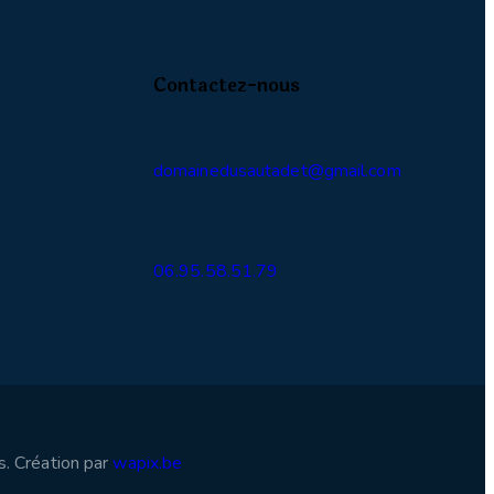
Contactez-nous
domainedusautadet@gmail.com
06.95.58.51.79
. Création par
wapix.be