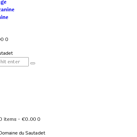
age
canine
nine
00
0
s
0 items
-
€0.00
0