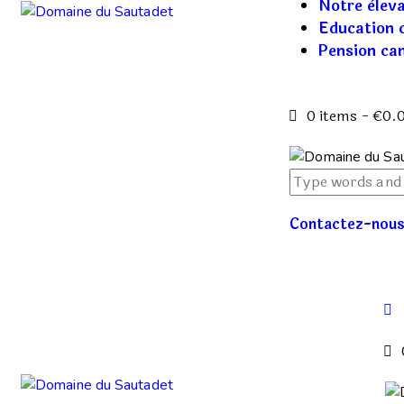
Notre èlev
Education 
Pension ca
0 items
-
€0.
Contactez-nou