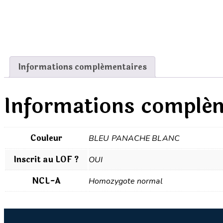
Add to Wishlist
Remove from Wishlist
Add to Wishlist
Informations complémentaires
Informations complé
Couleur
BLEU PANACHE BLANC
Inscrit au LOF ?
OUI
NCL-A
Homozygote normal