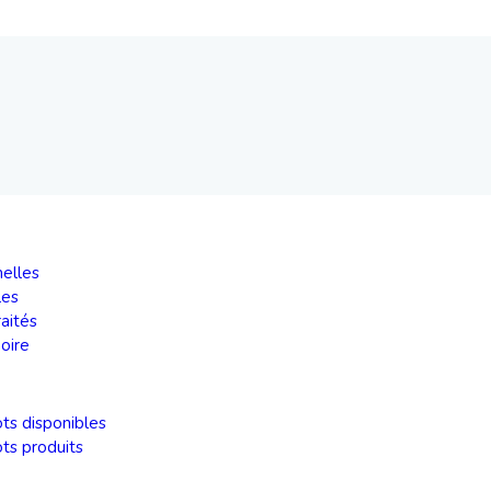
elles
les
raités
oire
ots disponibles
ots produits