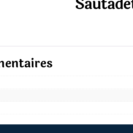
Sautade
mentaires