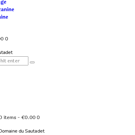
age
canine
nine
00
0
s
0 items
-
€0.00
0