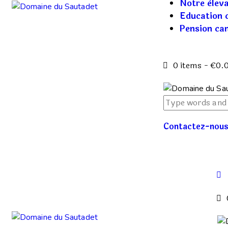
Notre èlev
Education 
Pension ca
0 items
-
€0.
Contactez-nou