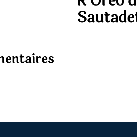
R Oreo 
Sautade
mentaires