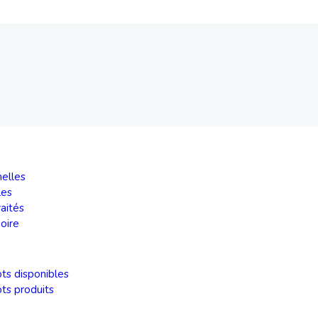
elles
les
raités
oire
ots disponibles
ots produits