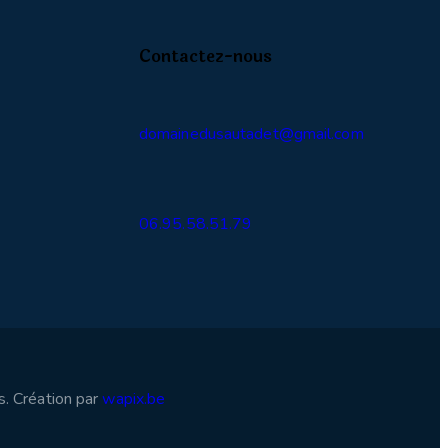
Contactez-nous
domainedusautadet@gmail.com
06.95.58.51.79
. Création par
wapix.be