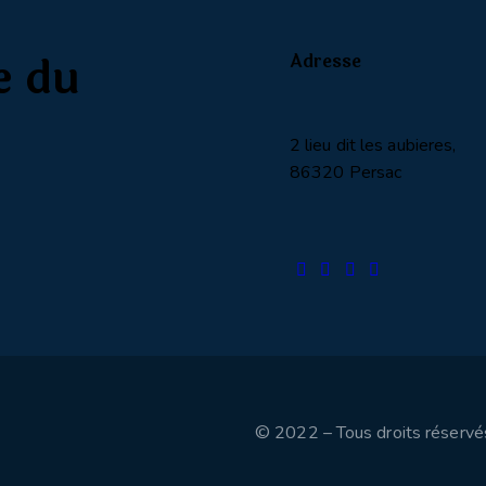
e du
Adresse
2 lieu dit les aubieres,
86320 Persac
© 2022 – Tous droits réservés