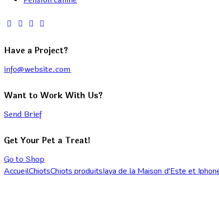
Have a Project?
info@website.com
Want to Work With Us?
Send Brief
Get Your Pet a Treat!
Go to Shop
Accueil
Chiots
Chiots produits
Iaya de la Maison d'Este et Iphon
Add to Wishlist
Remove from Wishlist